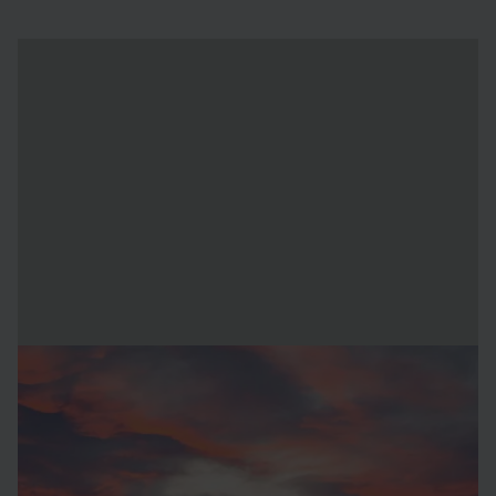
Biljetter
För dagsbesök - Köp dina biljetter på plats, ingen
förbokning krävs
13 april 2026 - december 2026