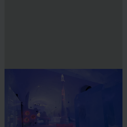
Icebar by icehotel
ÖPPETTIRDER
1 april 2026 - 30 november 2026
11.00 - 18.00
Sista beställning 17.30