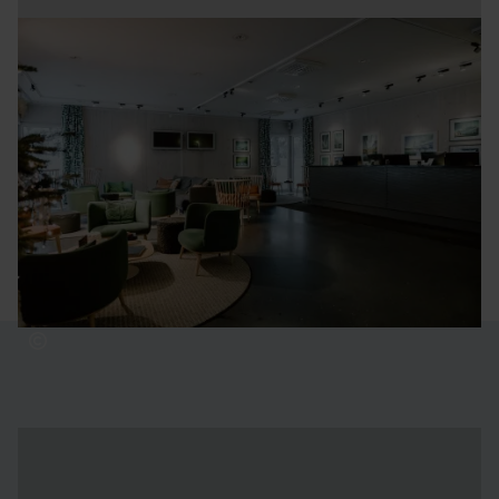
main reception
ÖPPETTIDER
Stängt
Vänligen checka in i Riverside Lobby