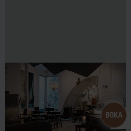
Icehotel Lounge
Öppettider
13 april 2026 - november 2026
Stängt
B
O
K
A