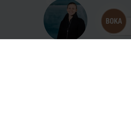
B
O
K
A
Evelina Pedersen, Restaurant Manager
evelina@icehotel.com