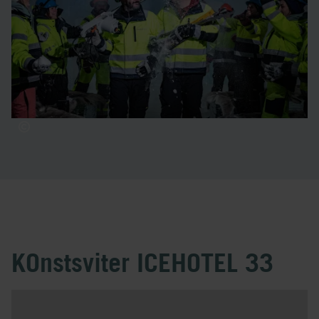
ICEHOTEL. Sedan de träffades på ICEHOTEL för tio år
sedan har de byggt upp en stark vänskap vilket också
resulterat i att de gjort ett flertal samarbeten. Förutom
projekt med snö och is arbetar Viktor och Wouter
tillsammans med att designa leksaker för leverantörer
runtom i Europa.
KOnstsviter ICEHOTEL 33