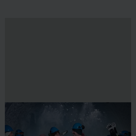
Om konstnärerna
Viktor Tsarski
(en arkitekt från Bulgarien) och
Wouter
Biegelaar
(en designer från Holland) är inga främlingar för