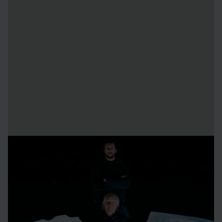
om konstnärerna
Rob Harding
och
Timsam Harding
är en far och son-duo
som har arbetat tillsammans i många år. De är båda
konstnärer som lever och verkar i Spanien. Timsam i
Madrid och Rob i Axarqia Hills nära Malaga, tillsammans
med sin fru som också är konstnär.