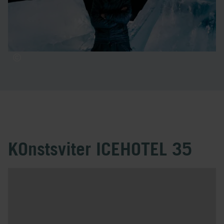
Rob och Timsam har arbetat tillsammans med oss på
ICEHOTEL flera gånger under de senaste 15 åren.
KOnstsviter ICEHOTEL 35