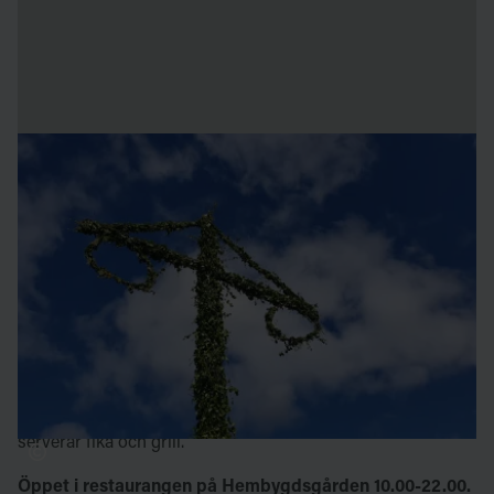
midsommar på ICEHOTEL
På midsommarafton den 19 juni, firar vi på
Hembygdsgården i Jukkasjärvi. Det blir sång och dans runt
midsommarstången, samt försäljning av kaffe, fika och
bröd från bagarstugan.
Ta med en filt och slå er ner på gräset för en härlig dag med
många skratt. Muséet på Hembygdsgården har öppet med
gratis inträde hela dagen. Om ni blir hungriga har
restaurangen på Hembygdsgården öppet hela dagen, och
serverar fika och grill.
Öppet i restaurangen på Hembygdsgården 10.00-22.00.