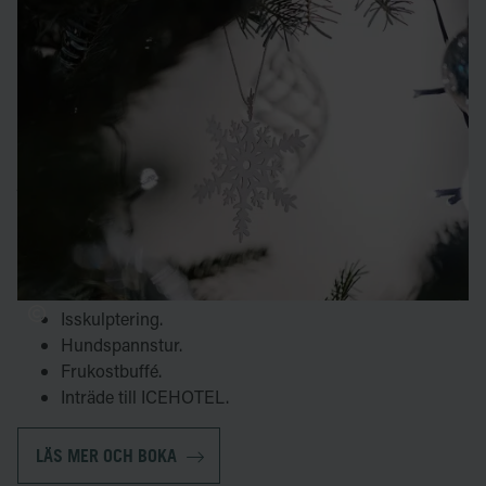
vårt julpaket
Vårt julpaket innehåller en fullspäckad ICEHOTEL-
upplevelse, med allt från isskulptering, en natt i ICEHOTEL
omringad av magisk iskonst och en hundspannstur som
tar er ut i vildmarken. Ni kan även välja att avnjuta er
julmiddag i någon av våra restauranger.
Julpaketet innehåller:
En natt i valfritt kallt boende.
En natt i valfritt varmt boende.
Isskulptering.
Hundspannstur.
Frukostbuffé.
Inträde till ICEHOTEL.
LÄS MER OCH BOKA