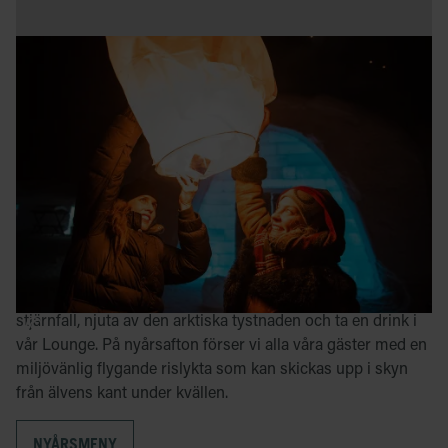
Nyår på icehotel
På nyårsafton serveras en specialkomponerad
nyårsmiddag på ICEHOTEL Restaurant. På den mysiga
Hembygdsgården serveras den vanliga à la carte-menyn. Vi
rekommenderar att ni bokar bord för er nyårsmiddag, både
på ICEHOTEL Restaurant och Hembygdsgård. För att boka,
vänligen kontakta oss på
reservations@icehotel.com
eller
ring oss på 0980-668 00.
Efter middagen finns det tid att jaga norrsken eller
stjärnfall, njuta av den arktiska tystnaden och ta en drink i
vår Lounge. På nyårsafton förser vi alla våra gäster med en
miljövänlig flygande rislykta som kan skickas upp i skyn
från älvens kant under kvällen.
NYÅRSMENY