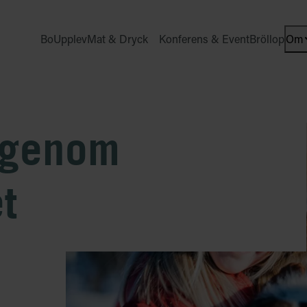
Bo
Upplev
Mat & Dryck
Konferens & Event
Bröllop
Om
Ope
 genom
t