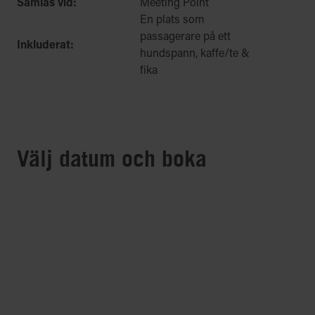
Samlas vid:
Meeting Point
En plats som
passagerare på ett
Inkluderat:
hundspann, kaffe/te &
fika
Välj datum och boka