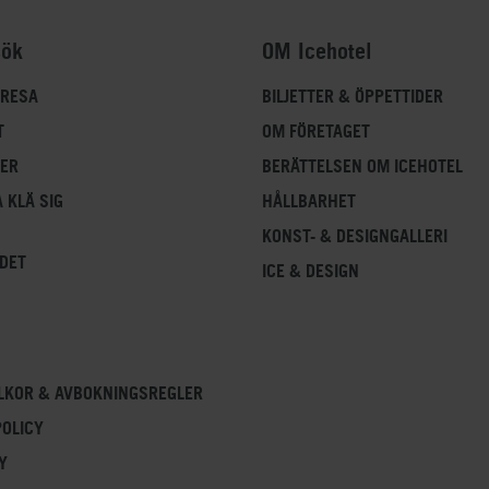
reservations@icehotel.com
.
sök
OM Icehotel
 RESA
BILJETTER & ÖPPETTIDER
T
OM FÖRETAGET
FER
BERÄTTELSEN OM ICEHOTEL
 KLÄ SIG
HÅLLBARHET
KONST- & DESIGNGALLERI
DET
ICE & DESIGN
LKOR & AVBOKNINGSREGLER
POLICY
Y