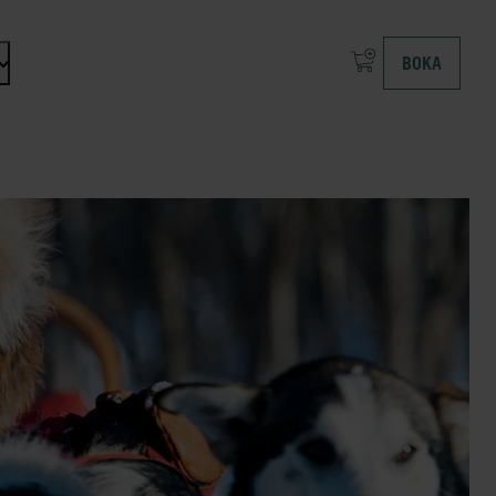
BOKA
n dropdown menu: Om at ICEHOTEL