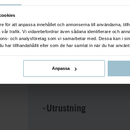
För alla våra turer där det ingår mat, behö
matallergier. Vänligen fyll i detta vid bokni
cookies
På aktivitetsdagen samlas vi vid Meeting 
e för att anpassa innehållet och annonserna till användarna, tillh
redo. Observera att du som gäst är person
vår trafik. Vi vidarebefordrar även sådana identifierare och anna
för att erhålla din utrustning som ingår i a
nnons- och analysföretag som vi samarbetar med. Dessa kan i sin
har tillhandahållit eller som de har samlat in när du har använt 
Vänligen notera att denna aktivitet ej re
ICEHOTEL samarbetar endast med företa
Anpassa
Utrustning