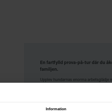
En fartfylld prova-på-tur där du åk
familjen.
Upplev hundarnas enorma arbetsglädje m
på denna hundspannstur. Det enda som h
medar mot snön. I turen ingår kaffe och 
utanför ICEHOTEL.
Information
BOKNINGSINFORMATION