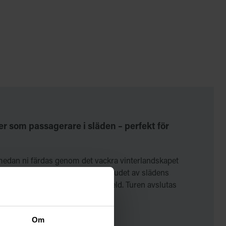
er som passagerare i släden – perfekt för
edan ni färdas genom det vackra vinterlandskapet
örs är hundarnas andetag och ljudet av slädens
kaka som serveras vid en öppen eld. Turen avslutas
Om