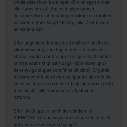
Under resan kan ni antingen köra en egen skoter,
eller turas om att köra med någon annan
deltagare. Barn sitter antingen bakom sin förälder
på skotern (min. längd 140 cm), eller åker bakom i
en skotersläde.
Efter ungefär en timmes färd anländer ni till vårt
vildmarkscamp, som ligger precis Torneälvens
strand. Guiden gör här upp en lägereld att samlas
kring (under riktigt kalla dagar görs elden upp i
den mysiga stugan som finns på plats). Er guide
förbereder er lunch över den öppna elden och får
chansen att prova på isfiske, testa att göra upp eld
med eldstål, eller bara njuta av tystnaden i
naturen!
Efter ni ätit upp er lunch återvänder ni till
ICEHOTEL, körandes genom vildmarken med ett
fint vildmarksäventyr i bagaget!