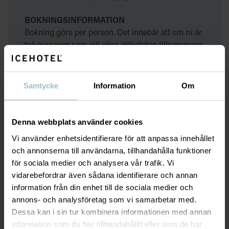
BOKNINGSINFORMATION
Bokning görs per person. Det innebär att om ni är
två personer som vill göra aktiviteten tillsammans
väljer ni 2x i antal. Om du vill genomföra
aktiviteten ensam väljer du 1x på delad snöskoter.
Detta innebär dock att du kan behöva dela
Samtycke
Information
Om
snöskoter med någon annan gäst.
Om du vill boka din egen skoter och köra helt
Denna webbplats använder cookies
själv måste du betala för två personer, och vi ber
Vi använder enhetsidentifierare för att anpassa innehållet
dig då kontakta
activitydesk@icehotel.com
så att
och annonserna till användarna, tillhandahålla funktioner
de kan hjälpa till att arrangera detta.
för sociala medier och analysera vår trafik. Vi
vidarebefordrar även sådana identifierare och annan
För alla våra turer där det ingår mat, behöver vi
information från din enhet till de sociala medier och
veta om du eller någon i ditt sällskap har
annons- och analysföretag som vi samarbetar med.
matallergier. Vänligen fyll i detta vid
Dessa kan i sin tur kombinera informationen med annan
bokningstillfället.
information som du har tillhandahållit eller som de har