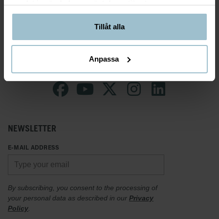
ICEHOTEL.
samlat in när du har använt deras tjänster.
Skogspromenaden är passande för dig i god
Tillåt alla
fysisk form.
Anpassa
NEWSLETTER
E-MAIL ADDRESS
By subscribing, you consent to the processing of
your personal data as described in our
Privacy
Policy
.