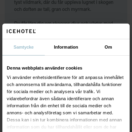
tyst vildmark, där du får uppleva lugnet i skogen
och doften av tall, gran och myrmark.
Du får lära dig om skogens djur och växter, med
vår guide som delar med sig av sin kunskap.
Samtycke
Information
Om
Utrustning
Denna webbplats använder cookies
Vi använder enhetsidentifierare för att anpassa innehållet
Turen erbjuder fina fotomöjligheter och är ett
och annonserna till användarna, tillhandahålla funktioner
perfekt för att fånga fina naturbilder och minnen.
Tänk På
för sociala medier och analysera vår trafik. Vi
vidarebefordrar även sådana identifierare och annan
Denna vandring passar dig som vill komma nära
information från din enhet till de sociala medier och
naturen, få ny kunskap och se Jukkasjärvi från ett
annons- och analysföretag som vi samarbetar med.
nytt perspektiv. Detta är en perfekt paus från
Dessa kan i sin tur kombinera informationen med annan
vardagen - eller från isens magiska värld på
information som du har tillhandahållit eller som de har