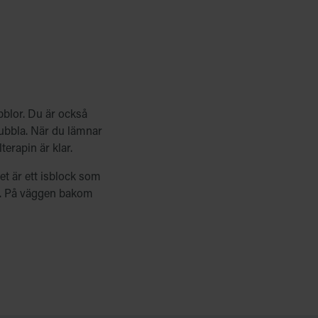
bblor. Du är också
bubbla. När du lämnar
erapin är klar.
et är ett isblock som
um. På väggen bakom