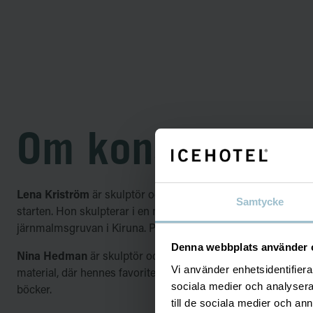
Om konstnärern
Lena Kriström
är skulptör och bosatt i Jukkasjärvi. Hon ha
Samtycke
starten. Hon skulpterar i en mängd olika material, däribland s
järnmalmsgruvan i Kiruna. På fritiden åker hon gärna längd
Denna webbplats använder 
Nina Hedman
är skulptör och lärare i konst, bosatt i Stock
Vi använder enhetsidentifierar
material, där hennes favoriter är is och snö. När hon inte arbe
sociala medier och analysera 
böcker.
till de sociala medier och a