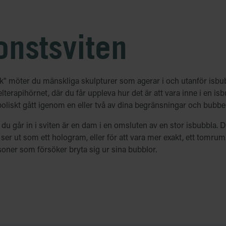
nstsviten
ak" möter du mänskliga skulpturer som agerar i och utanför isbu
terapihörnet, där du får uppleva hur det är att vara inne i en is
liskt gått igenom en eller två av dina begränsningar och bubbelt
 du går in i sviten är en dam i en omsluten av en stor isbubbla. D
t ser ut som ett hologram, eller för att vara mer exakt, ett tomr
soner som försöker bryta sig ur sina bubblor.