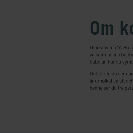
Om ko
I konstsviten "A Bre
välkomnad in i bubbel
bubblan har du symbo
Det första du ser när
är urholkat så att de
henne ser du tre per