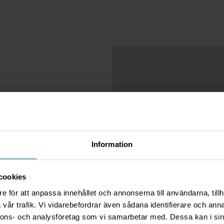
a
r skulpterat för ICEHOTEL sedan
Information
nö, is, sten och magnetit från
skidor med sin hundvalp Rask.
cookies
holm. Hon arbetar i många olika
e för att anpassa innehållet och annonserna till användarna, tillh
tar spelar hon tennis eller läser
vår trafik. Vi vidarebefordrar även sådana identifierare och anna
nnons- och analysföretag som vi samarbetar med. Dessa kan i sin