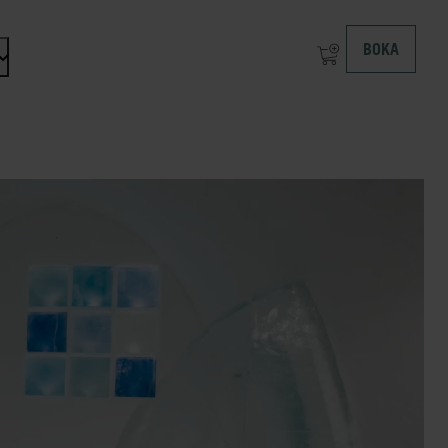
BOKA
n dropdown menu: Om at ICEHOTEL