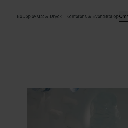
Bo
Upplev
Mat & Dryck
Konferens & Event
Bröllop
Om
Ope