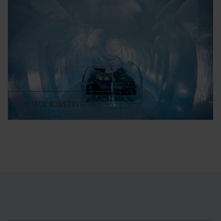
Konstsviterna i ICEHOTEL 365 är designade och byggda
helt av is och snö, precis som vårt klassiska ICEHOTEL
som byggs upp på nytt varje vinter. När du sover i någon av
våra konstsviter har du tillgång till toaletter i ICEHOTEL
365 och låsbara skåp för dina tillhörigheter i Riverside
Lobby.
UPPTÄCK KONSTSVIT 365