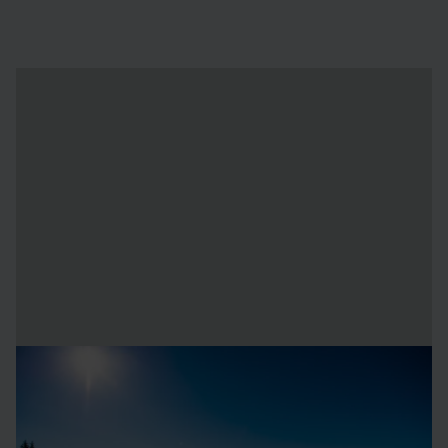
hållbarhet och arkitektur i
perfekt balans