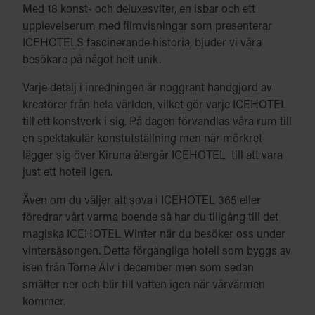
Med 18 konst- och deluxesviter, en isbar och ett
upplevelserum med filmvisningar som presenterar
ICEHOTELS fascinerande historia, bjuder vi våra
besökare på något helt unik.
Varje detalj i inredningen är noggrant handgjord av
kreatörer från hela världen, vilket gör varje ICEHOTEL
till ett konstverk i sig. På dagen förvandlas våra rum till
en spektakulär konstutställning men när mörkret
lägger sig över Kiruna återgår ICEHOTEL till att vara
just ett hotell igen.
Även om du väljer att sova i ICEHOTEL 365 eller
föredrar vårt varma boende så har du tillgång till det
magiska ICEHOTEL Winter när du besöker oss under
vintersäsongen. Detta förgängliga hotell som byggs av
isen från Torne Älv i december men som sedan
smälter ner och blir till vatten igen när vårvärmen
kommer.