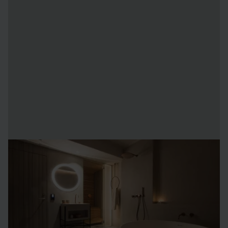
Deluxesvit 365
Deluxesvit 365 är våra mest exklusiva rum. Förutom de
magiska isskulpturerna har du som sover här också
tillgång till en privat och uppvärmd relaxavdelning.
I Johka erbjuder vi dusch och toalett. Väljer du en Hilla-svit