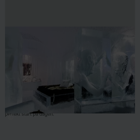
sov bland iskonst
Alla sviter i ICEHOTEL 365 är inredda med exklusiva
sängar för att ge bästa komfort. Mjuka renskinn och en
varm expeditionssovsäck håller dig varm och skön hela
natten.
Efter en god natts sömn kan du njuta av en morgonbastu
och en skön dusch, antingen i din privata relaxavdelning
eller i de gemensamma utrymmena nere i Riverside. Där
serveras också varm lingondricka på morgonen – en
perfekt start på dagen.