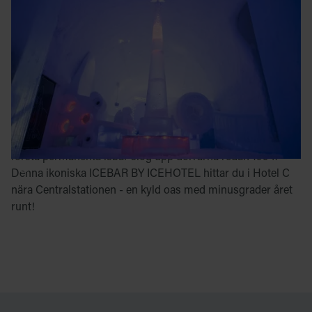
orginalet
Välkommen till vår otroliga ICEBAR, mitt i hjärtat av
ICEHOTEL 365. Ett glas krispig champagne eller en
spännande cocktail - här serveras drinkarna självklart i
handgjorda glas skapade av isen från Torne Älv. En arktisk
upplevelse ”in the rocks”.
Vår magiska ICEBAR finns också i Stockholm – världens
första permanenta isbar slog upp dörrarna redan 1994.
Denna ikoniska ICEBAR BY ICEHOTEL hittar du i Hotel C
nära Centralstationen - en kyld oas med minusgrader året
runt!