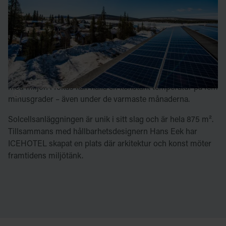
ICEHOTEL 365 kombinerar skönheten i isskulpturer
med toppmodern hållbarhetsteknik.
Mellan maj och juli, under midnattssolens magiska årstid,
fångar solpaneler upp det oavbrutna dagsljuset och
omvandlar det till energi som används för att kyla ner
ICEHOTEL 365 och vårt islager. Det gör att ICEHOTEL 365
med miljön i fokus kan hålla en konstant temperatur på fem
minusgrader – även under de varmaste månaderna.
Solcellsanläggningen är unik i sitt slag och är hela 875 m².
Tillsammans med hållbarhetsdesignern Hans Eek har
ICEHOTEL skapat en plats där arkitektur och konst möter
framtidens miljötänk.