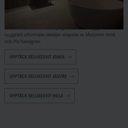
får du dessutom tillgång till bastu och i Jaúvre kan du njuta
av både bastu och badkar.
Designen av relaxavdelningarna är en hyllning till lokal
kultur och historia vilket speglas i allt från byggmaterial till
noggrant utformade detaljer skapade av Marjolein Vonk
och Pia Sandgren.
UPPTÄCK DELUXESVIT JOHKA
UPPTÄCK DELUXESVIT JÁUVRE
UPPTÄCK DELUXESVIT HILLA