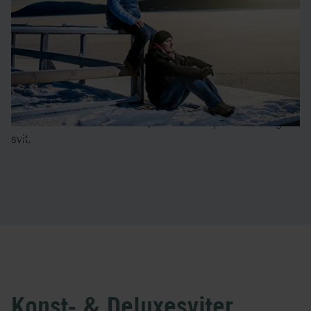
sex åre sen och har återvänt till ICEHOTEL lera gånger
sedan dess.
Wouter Biegelaar
är en produktdesigner från Holland.
De arbetar även tillsammans med leksakstillverkare över
hela Europa. I denna svit blev de inspirerade av sina egna
liv som öräldrar till småbarn, och ville skapa en barnslig
svit.
Konst- & Deluxesviter