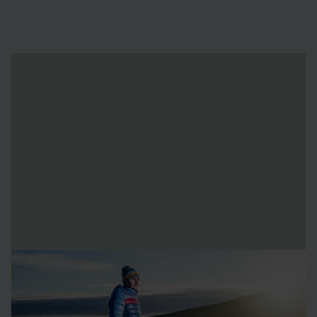
Om konstnärerna
Viktor Tsarski
är en arkitekt från Sofia, Bulgarien. Han
samarbetade med Wouter Biegelaar för första gången för