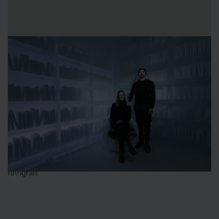
om konstnärerna
Kristina Möckel
är en designer och illustratör som skapar
grafisk design för kunder runtom i hela världen. Utöver
hennes passion för hälsa och näring får hon mycket energi
och inspiration från natur, långa vandringar och resor.
Sebastian Scheller
är en utställningsdesigner och
konstnär baserad i Berlin. Han skapar informativ,
uppslukande och ibland konstnärliga utrymmen och älskar
att arbeta i olika material och medier; främst trä, is och
fotografi.